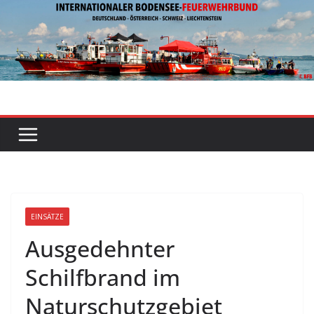
Zum
Inhalt
springen
EINSÄTZE
Ausgedehnter
Schilfbrand im
Naturschutzgebiet