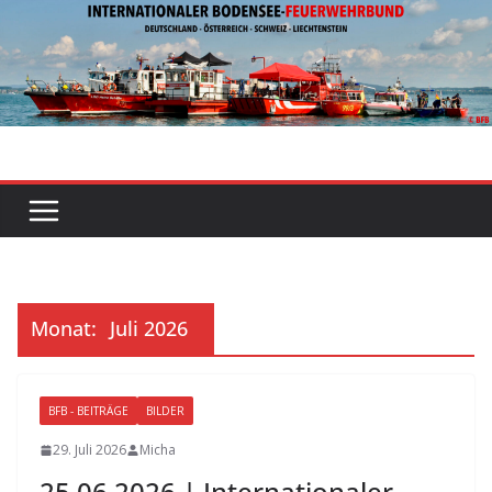
Zum
Inhalt
springen
Monat:
Juli 2026
BFB - BEITRÄGE
BILDER
29. Juli 2026
Micha
25.06.2026 | Internationaler