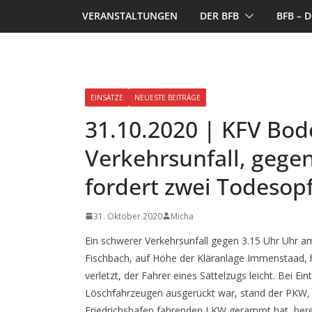
VERANSTALTUNGEN
DER BFB
BFB –
EINSÄTZE
NEUESTE BEITRÄGE
31.10.2020 | KFV Bod
Verkehrsunfall, gege
fordert zwei Todesop
31. Oktober 2020
Micha
Ein schwerer Verkehrsunfall gegen 3.15 Uhr Uhr
Fischbach, auf Höhe der Kläranlage Immenstaad, 
verletzt, der Fahrer eines Sattelzugs leicht. Bei E
Löschfahrzeugen ausgerückt war, stand der PKW, d
Friedrichshafen fahrenden LKW gerammt hat, ber