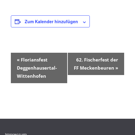
Zum Kalender hinzufügen
V
«
Floriansfest
62. Fischerfest der
e
Deggenhausertal-
FF Meckenbeuren
»
Wittenhofen
r
a
n
s
t
Impressum