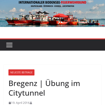
Zum
Inhalt
springen
NEUESTE BEITRÄGE
Bregenz | Übung im
Citytunnel
19. April 2016